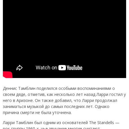
Деннис Тамблин поделился особыми воспоминаниями о
своем дяде, отметив, как несколько лет назад Ларри гостил у
него в Аризоне. Он также добавил, что Ларри продолжал
заниматься музыкой до самых последних лет. Однако
причина смерти не была уточнена.
Ларри Тамблин был одним из основателей The Standells —
рок-группы 1960-х, чье звучание многие считают