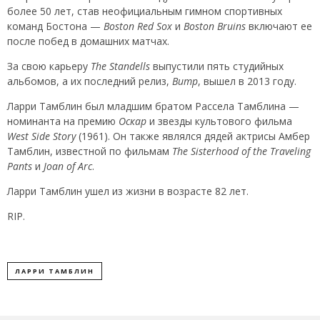
более 50 лет, став неофициальным гимном спортивных
команд Бостона —
Boston Red Sox
и
Boston Bruins
включают ее
после побед в домашних матчах.
За свою карьеру
The Standells
выпустили пять студийных
альбомов, а их последний релиз,
Bump
, вышел в 2013 году.
Ларри Тамблин был младшим братом Рассела Тамблина —
номинанта на премию
Оскар
и звезды культового фильма
West Side Story
(1961). Он также являлся дядей актрисы Амбер
Тамблин, известной по фильмам
The Sisterhood of the Traveling
Pants
и
Joan of Arc
.
Ларри Тамблин ушел из жизни в возрасте 82 лет.
RIP.
ЛАРРИ ТАМБЛИН