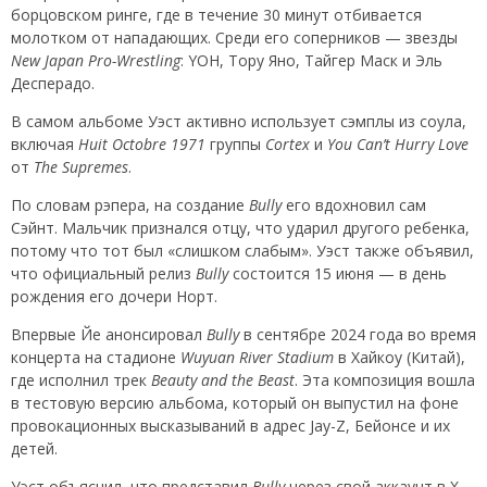
борцовском ринге, где в течение 30 минут отбивается
молотком от нападающих. Среди его соперников — звезды
New Japan Pro-Wrestling
: YOH, Тору Яно, Тайгер Маск и Эль
Десперадо.
В самом альбоме Уэст активно использует сэмплы из соула,
включая
Huit Octobre 1971
группы
Cortex
и
You Can’t Hurry Love
от
The Supremes
.
По словам рэпера, на создание
Bully
его вдохновил сам
Сэйнт. Мальчик признался отцу, что ударил другого ребенка,
потому что тот был «слишком слабым». Уэст также объявил,
что официальный релиз
Bully
состоится 15 июня — в день
рождения его дочери Норт.
Впервые Йе анонсировал
Bully
в сентябре 2024 года во время
концерта на стадионе
Wuyuan River Stadium
в Хайкоу (Китай),
где исполнил трек
Beauty and the Beast
. Эта композиция вошла
в тестовую версию альбома, который он выпустил на фоне
провокационных высказываний в адрес Jay-Z, Бейонсе и их
детей.
Уэст объяснил, что представил
Bully
через свой аккаунт в X,