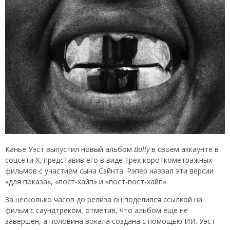
Канье Уэст выпустил новый альбом
Bully
в своем аккаунте в
соцсети X, представив его в виде трех короткометражных
фильмов с участием сына Сэйнта. Рэпер назвал эти версии
«для показа», «пост-хайп» и «пост-пост-хайп».
За несколько часов до релиза он поделился ссылкой на
фильм с саундтреком, отметив, что альбом еще не
завершен, а половина вокала создана с помощью ИИ. Уэст