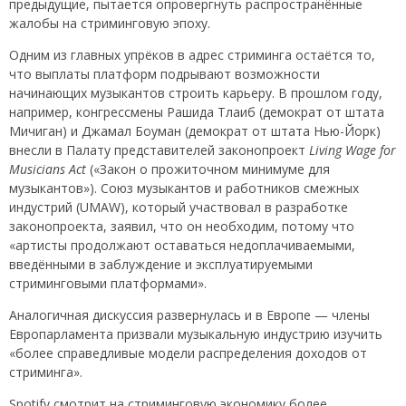
предыдущие, пытается опровергнуть распространённые
жалобы на стриминговую эпоху.
Одним из главных упрёков в адрес стриминга остаётся то,
что выплаты платформ подрывают возможности
начинающих музыкантов строить карьеру. В прошлом году,
например, конгрессмены Рашида Тлаиб (демократ от штата
Мичиган) и Джамал Боуман (демократ от штата Нью-Йорк)
внесли в Палату представителей законопроект
Living Wage for
Musicians Act
(«Закон о прожиточном минимуме для
музыкантов»). Союз музыкантов и работников смежных
индустрий (UMAW), который участвовал в разработке
законопроекта, заявил, что он необходим, потому что
«артисты продолжают оставаться недоплачиваемыми,
введёнными в заблуждение и эксплуатируемыми
стриминговыми платформами».
Аналогичная дискуссия развернулась и в Европе — члены
Европарламента призвали музыкальную индустрию изучить
«более справедливые модели распределения доходов от
стриминга».
Spotify смотрит на стриминговую экономику более