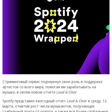
Стриминговый сервис подчеркнул свою роль в поддержке
артистов со всего мира, помогая им зарабатывать на
музыке, в своём новом отчёте
Loud & Clear
.
Spotify представил ежегодный отчёт
Loud & Clear
в среду, 12
марта, отметив рост числа музыкантов, получающих
стабильный доход от роялти, а также всё более глобальные