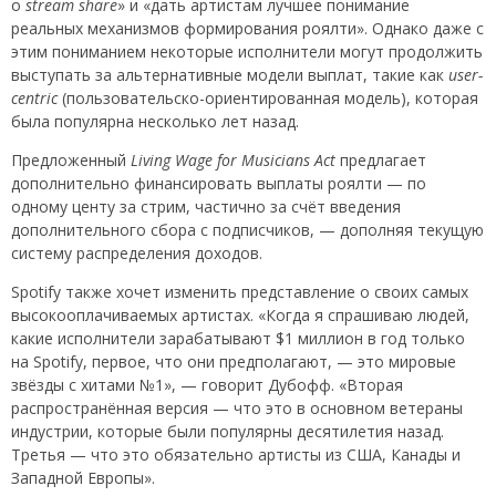
о
stream share
» и «дать артистам лучшее понимание
реальных механизмов формирования роялти». Однако даже с
этим пониманием некоторые исполнители могут продолжить
выступать за альтернативные модели выплат, такие как
user-
centric
(пользовательско-ориентированная модель), которая
была популярна несколько лет назад.
Предложенный
Living Wage for Musicians Act
предлагает
дополнительно финансировать выплаты роялти — по
одному центу за стрим, частично за счёт введения
дополнительного сбора с подписчиков, — дополняя текущую
систему распределения доходов.
Spotify также хочет изменить представление о своих самых
высокооплачиваемых артистах. «Когда я спрашиваю людей,
какие исполнители зарабатывают $1 миллион в год только
на Spotify, первое, что они предполагают, — это мировые
звёзды с хитами №1», — говорит Дубофф. «Вторая
распространённая версия — что это в основном ветераны
индустрии, которые были популярны десятилетия назад.
Третья — что это обязательно артисты из США, Канады и
Западной Европы».